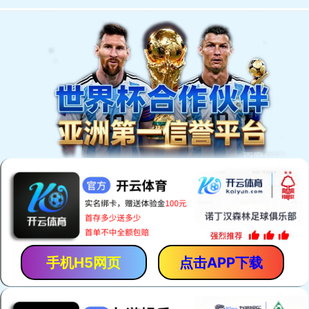
网站首页
关于惠众
董事长致辞
品牌释义
资质荣誉
党建文化
党建动态
信息公开
机构设置