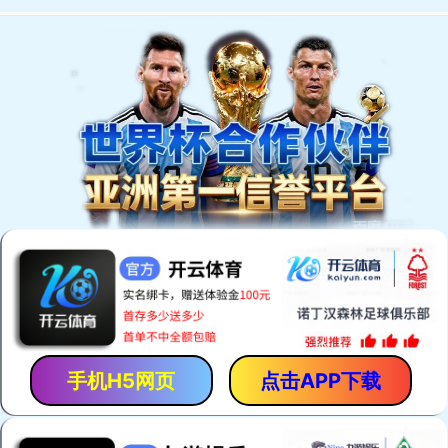
网站首页
关于惠众
董事长致辞
品牌释义
资质荣誉
党建文化
党建动态
信息公开
机构设置