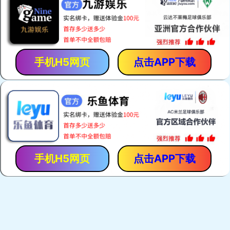
工作职能
领导信息
联系方式
应急管理
新闻动态
周报消息
集团动态
行业资讯
业务动态
通知公告