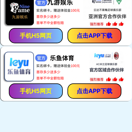
工作职能
领导信息
联系方式
应急管理
新闻动态
周报消息
集团动态
行业资讯
业务动态
通知公告